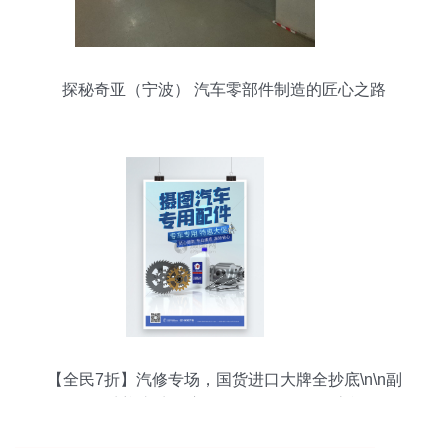
探秘奇亚（宁波） 汽车零部件制造的匠心之路
【全民7折】汽修专场，国货进口大牌全抄底\n\n副
标题 春季养护季 买它｜换他！一年了，该兑现平
稳心跳了。多一份守备 多一分掌控力\n\n⚡中间突