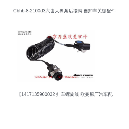
Cbhb-8-2100d3六齿大盘泵后接阀 自卸车关键配件
详解
【1417135900032 挂车螺旋线 欧曼原厂汽车配
件,1417135900032价格,图片,配件厂家】