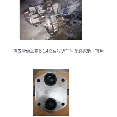
供应雪佛兰赛欧1.4变速箱拆车件 配件原装、薄利
多销助维修无忧