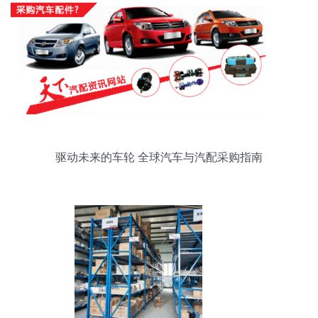
出促销重点 轮毂、起动机、滤清器、散热系统维护
组件、免办票-替换简单，必囤清单…全场最低三件
88折叠加领60元平台代金券！\n\n<海报区推荐阅
读梯度干货 视觉插入建议摆放的位置精准划分或用
户卡片背板如下
驱动未来的车轮 全球汽车与汽配采购指南