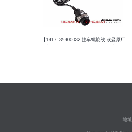
【1417135900032 挂车螺旋线 欧曼原厂
汽车配件,1417135900032价格,图片,配件
厂家】
地址