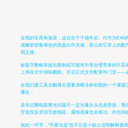
在我的车库角落里，这台生于千禧年后、代号为E46
成橡胶密集堆垒的底盘比作灵魂，那么给它穿上的配
固之路。
标题字数略有超出限制或可能有中英合璧带来的不妥
上用在文中润味删除。开启正式文学配零件门堂——
在我们推工具去翻身后需要清晰冷静初面的一个课题
骤走：
首先记圈电路整光问题不一定当量从头也易受损，预
空直投反变回无效拖延、腐蚀底缘也未根冶。外也例
就此一环节，“手册当远”也不仅是小贴士说明解释